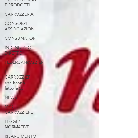
E PRODOTTI
CARROZZERIA
CONSORZI
ASSOCIAZIONI
CONSUMATORI
INDENNIZZO
DIRETTO
FEDERCARROZZIERI
I
CARROZZIERI
che hanno
fatto la St
NEWS
MIO
CARROZZIERE
LEGGI /
NORMATIVE
RISARCIMENTO