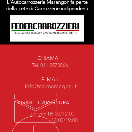
L'Autocarrozzeria Marangon fa parte
della rete di Carrozzerie indipendenti
CHIAMA
Tel.
011 9573566
E-MAIL
info@carmarangon.it
ORARI DI APERTURA
lun-ven 08:00/12:00 -
14:00/19:00