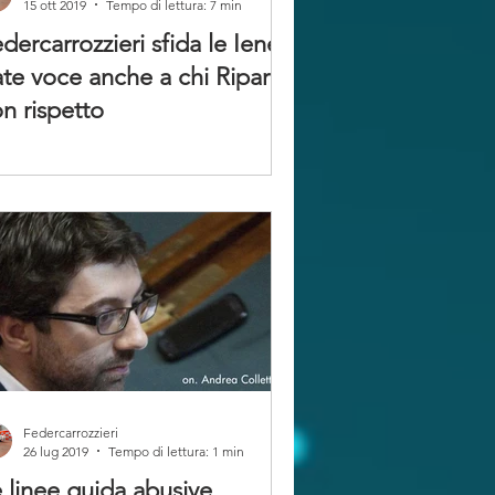
15 ott 2019
Tempo di lettura: 7 min
dercarrozzieri sfida le Iene:
te voce anche a chi Ripara
n rispetto
Federcarrozzieri
26 lug 2019
Tempo di lettura: 1 min
 linee guida abusive