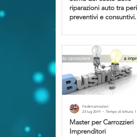
riparazioni auto tra peri
preventivi e consuntivi.
vengono al petti
Federcarrozzieri
23 lug 2019
Tempo di lettura: 1
Master per Carrozzieri
Imprenditori