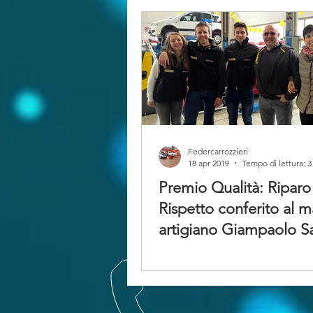
Federcarrozzieri
18 apr 2019
Tempo di lettura: 3
Premio Qualità: Riparo
Rispetto conferito al m
artigiano Giampaolo S
di Cembra Lisig