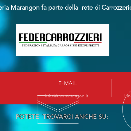
ria Marangon fa parte della rete di Carrozzeri
E-MAIL
info@carmarangon.it
lun
POTETE TROVARCI ANCHE SU: