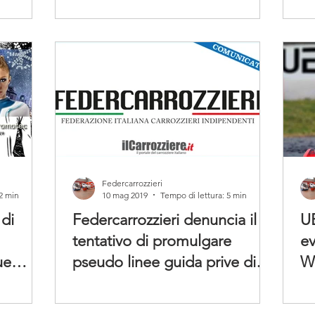
Federcarrozzieri
 2 min
10 mag 2019
Tempo di lettura: 5 min
 di
Federcarrozzieri denuncia il
UE
tentativo di promulgare
ev
ue
pseudo linee guida prive di
Wo
ogni contenuto tecn