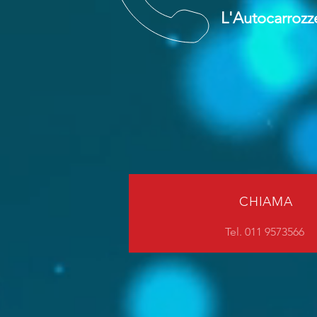
L'Autocarrozze
CHIAMA
Tel. 011 9573566