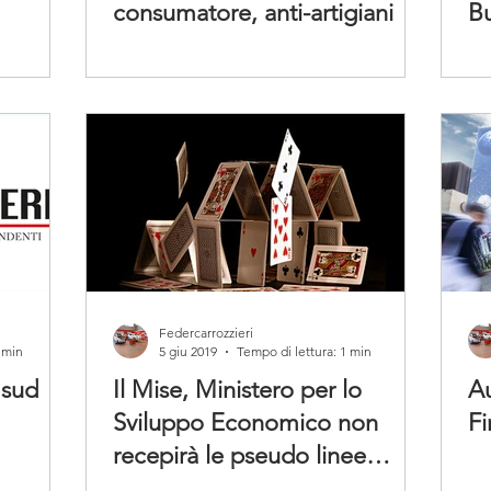
consumatore, anti-artigiani
Bu
Federcarrozzieri
 min
5 giu 2019
Tempo di lettura: 1 min
 sud
Il Mise, Ministero per lo
Au
Sviluppo Economico non
Fi
recepirà le pseudo linee
guida sulle riparazioni a