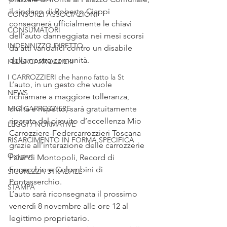
il sindaco di Roberto Ciappi 
CONSORZI ASSOCIAZIONI
consegnerà ufficialmente le chiavi 
CONSUMATORI
dell’auto danneggiata nei mesi scorsi 
INDENNIZZO DIRETTO
da atti vandalici contro un disabile 
della nostra comunità.
FEDERCARROZZIERI
I CARROZZIERI che hanno fatto la St
L’auto, in un gesto che vuole 
NEWS
richiamare a maggiore tolleranza, 
MIO CARROZZIERE
civiltà e rispetto, sarà gratuitamente 
riparata dal circuito d’eccellenza Mio 
LEGGI / NORMATIVE
Carrozziere-Federcarrozzieri Toscana 
RISARCIMENTO IN FORMA SPECIFICA
grazie all’interazione delle carrozzerie 
Oxygen
Palai di Montopoli, Record di 
Fucecchio e Colombini di 
SICUREZZA STRADALE
Pontasserchio.
STAMPA
L’auto sarà riconsegnata il prossimo 
venerdì 8 novembre alle ore 12 al 
legittimo proprietario.