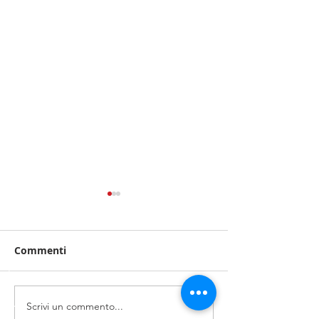
Commenti
Scrivi un commento...
Mentre qualcuno
Nuovamente b