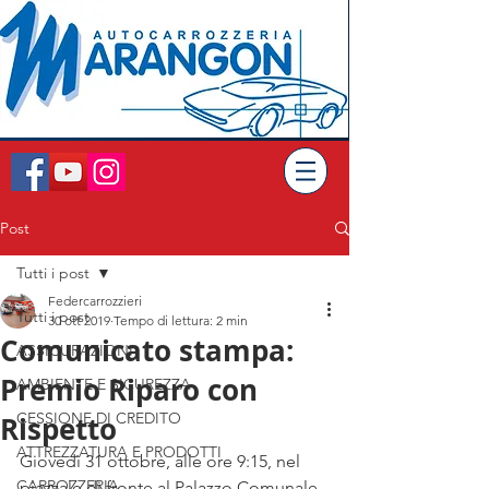
Post
Tutti i post
Federcarrozzieri
Tutti i post
30 ott 2019
Tempo di lettura: 2 min
Comunicato stampa:
ASSICURAZIONI
Premio Riparo con
AMBIENTE E SICUREZZA
CESSIONE DI CREDITO
Rispetto
ATTREZZATURA E PRODOTTI
Giovedì 31 ottobre, alle ore 9:15, nel 
CARROZZERIA
piazzale di fronte al Palazzo Comunale, 