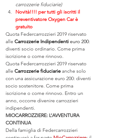
carrozzerie fiduciarie)
Novità!!!! per tutti gli iscritti il 
preventivatore Oxygen Car è 
gratuito
Quota Federcarrozzieri 2019 riservato 
alle 
Carrozzerie Indipendenti 
euro 200
: 
diventi socio ordinario. Come prima 
iscrizione o come rinnovo.
Quota Federcarrozzieri 2019 riservato 
alle 
Carrozzerie fiduciarie
 anche solo 
con una assicurazione euro 200: diventi 
socio sostenitore. Come prima 
iscrizione o come rinnovo. Entro un 
anno, occorre divenire carrozzieri 
indipendenti.
MIOCARROZZIERE: L’AVVENTURA 
CONTINUA
Della famiglia di Federcarrozzieri 
continuerà a far parte 
MioCarrozziere
: il 