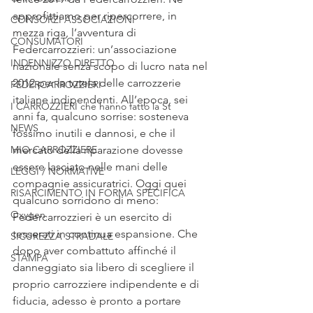
approfittiamo per ripercorrere, in 
CONSORZI ASSOCIAZIONI
mezza riga, l’avventura di 
CONSUMATORI
Federcarrozzieri: un’associazione 
INDENNIZZO DIRETTO
nazionale senza scopo di lucro nata nel 
2012 per la tutela delle carrozzerie 
FEDERCARROZZIERI
italiane indipendenti. All’epoca, sei 
I CARROZZIERI che hanno fatto la St
anni fa, qualcuno sorrise: sosteneva 
NEWS
fossimo inutili e dannosi, e che il 
MIO CARROZZIERE
mercato della riparazione dovesse 
essere lasciato nelle mani delle 
LEGGI / NORMATIVE
compagnie assicuratrici. Oggi quei 
RISARCIMENTO IN FORMA SPECIFICA
qualcuno sorridono di meno: 
Oxygen
Federcarrozzieri è un esercito di 
tesserati in continua espansione. Che 
SICUREZZA STRADALE
dopo aver combattuto affinché il 
STAMPA
danneggiato sia libero di scegliere il 
proprio carrozziere indipendente e di 
fiducia, adesso è pronto a portare 