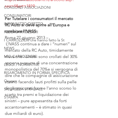
sez=4&art=1819
CONSORZI ASSOCIAZIONI
CONSUMATORI
Per Tutelare i consumatori il mercato 
INDENNIZZO DIRETTO
RC Auto si deve aprire all’Europa e 
cambiare l’IVASS
FEDERCARROZZIERI
Roma 27 giugno 2013 –
I CARROZZIERI che hanno fatto la St
 L’IVASS continua a dare i “numeri” sul 
NEWS
mercato della RC Auto, timidamente 
MIO CARROZZIERE
rileva che i sinistri sono crollati del 30% 
appena sussurra di una concentrazione 
LEGGI / NORMATIVE
monopolistica del 70%e si vergogna di 
RISARCIMENTO IN FORMA SPECIFICA
dire che le compagnie di assicurazione 
Oxygen
stanno facendo lauti profitti sulla pelle 
degli assicurati (come l’anno scorso lo 
SICUREZZA STRADALE
scarto tra premi e liquidazione dei 
STAMPA
sinistri – pure appesantita da forti 
accantonamenti – è stimato in quasi 
due miliardi di euro).