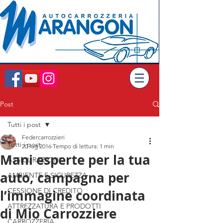
Post
Tutti i post
Federcarrozzieri
Tutti i post
20 lug 2016
Tempo di lettura: 1 min
Mani esperte per la tua
ASSICURAZIONI
auto, campagna per
AMBIENTE E SICUREZZA
CESSIONE DI CREDITO
l’immagine coordinata
ATTREZZATURA E PRODOTTI
di Mio Carrozziere
CARROZZERIA