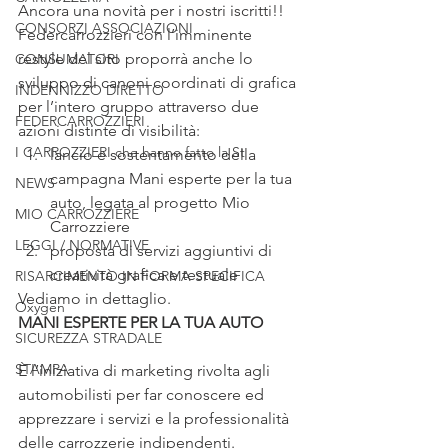
Ancora una novità per i nostri iscritti!!
CONSORZI ASSOCIAZIONI
Federcarrozzieri con l’imminente 
restyle del sito proporrà anche lo 
CONSUMATORI
sviluppo di canoni coordinati di grafica 
INDENNIZZO DIRETTO
per l’intero gruppo attraverso due 
FEDERCARROZZIERI
azioni distinte di visibilità:
I CARROZZIERI che hanno fatto la St
lancio e sostentamento della 
campagna Mani esperte per la tua 
NEWS
auto, legata al progetto Mio 
MIO CARROZZIERE
Carrozziere
LEGGI / NORMATIVE
proposta di servizi aggiuntivi di 
creatività grafica e testuale
RISARCIMENTO IN FORMA SPECIFICA
Vediamo in dettaglio.
Oxygen
MANI ESPERTE PER LA TUA AUTO
SICUREZZA STRADALE
STAMPA
È l’iniziativa di marketing rivolta agli 
automobilisti per far conoscere ed 
apprezzare i servizi e la professionalità 
delle carrozzerie indipendenti. 