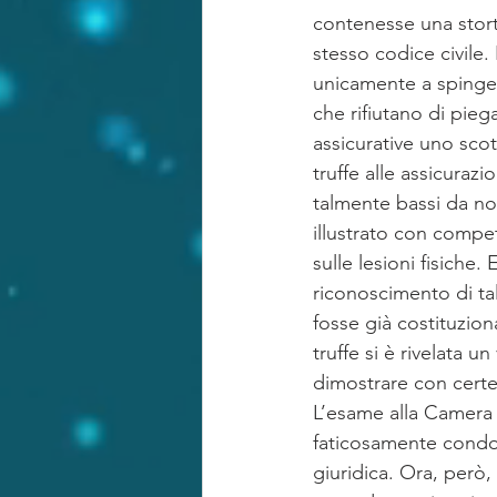
contenesse una stortu
stesso codice civile
unicamente a spingere
che rifiutano di pieg
assicurative uno sco
truffe alle assicura
talmente bassi da non
illustrato con compet
sulle lesioni fisiche.
riconoscimento di tal
fosse già costituzion
truffe si è rivelata 
dimostrare con certez
L’esame alla Camera pa
faticosamente condot
giuridica. Ora, però,