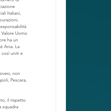
ciazione 
li Italiani, 
curazioni, 
esponsabilità 
ne Valore Uomo 
tore ha un 
è Ania. La 
 così uniti e 
novesi, non 
poli, Pescara, 
.
o, il rispetto 
la squadra 