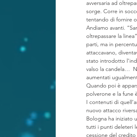
avversaria ad oltrepa
sorge. Corre in socc
tentando di fornire o
Andiamo avanti. “Sar
oltrepassare la linea
parti, ma in percent
attaccavano, diventav
stato introdotto l’i
valso la candela…  No
aumentati ugualmente
Quando poi è apparso 
polverone e la fune è 
I contenuti di quell’
nuovo attacco rivers
Bologna ha iniziato 
tutti i punti deleteri
cessione del credito 