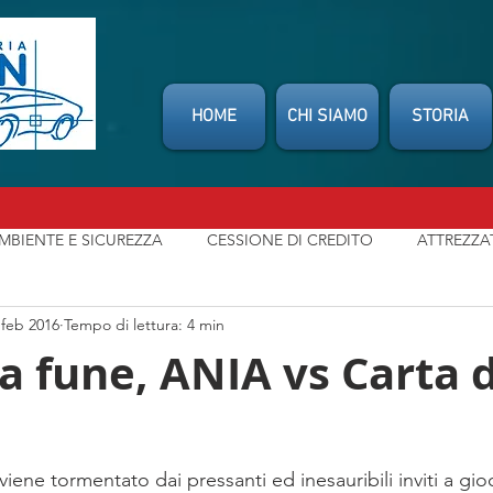
HOME
CHI SIAMO
STORIA
MBIENTE E SICUREZZA
CESSIONE DI CREDITO
ATTREZZA
 feb 2016
Tempo di lettura: 4 min
SSOCIAZIONI
CONSUMATORI
INDENNIZZO DIRETTO
lla fune, ANIA vs Carta d
t
NEWS
MIO CARROZZIERE
LEGGI / NORMATIVE
viene tormentato dai pressanti ed inesauribili inviti a gi