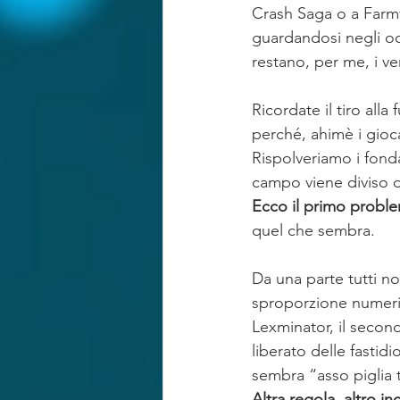
RISARCIMENTO IN FORMA SPECIF
Crash Saga o a Farmvi
guardandosi negli oc
restano, per me, i ver
Ricordate il tiro al
perché, ahimè i gioca
Rispolveriamo i fonda
campo viene diviso d
Ecco il primo proble
quel che sembra.
Da una parte tutti no
sproporzione numeri
Lexminator, il secon
liberato delle fastid
sembra “asso piglia 
Altra regola, altro 