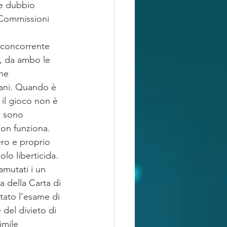
he dubbio 
 Commissioni 
 concorrente 
e, da ambo le 
he 
mani. Quando è 
il gioco non è 
e sono 
non funziona. 
ero e proprio 
olo liberticida.
amutati i un 
 della Carta di 
tato l’esame di 
 del divieto di 
imile 