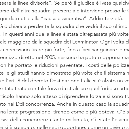
ssare la linea divisoria”. Se però il giudice é Ivass qualc
orso dell’altra squadra, presenzia e interviene presso le
gni dato utile alla “causa assicurativa”. Addio terzietà.
à dichiarata perdente la squadra che vedrà il suo ultimo
”. In questi anni quella linea è stata oltrepassata più volt
uale maggiore dalla squadra dei Lexminator. Ogni volta c
a necessario tirare più forte, fino a farsi sanguinare le 
ndennizzo diretto nel 2005, nessuno ha potuto opporsi ma 
n ha portato le riduzioni paventate, i costi delle polizz
  e gli studi hanno dimostrato più volte che il sistema 
l’art. 8 del decreto Destinazione Italia si è alzato un v
stata tirata con tale forza da stralciare quell’odioso artic
articolo hanno solo atteso di riprendere forza e si sono tr
ato nel Ddl concorrenza. Anche in questo caso la squadra
una lenta progressione, tirando come e più poteva. C’è s
 lesivi della concorrenza tanto millantata, c’è stato l’esame
e si è spiegato, nelle sedi opportune, come un divieto s