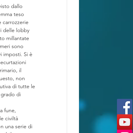
isto dallo 
gemma teso 
 carrozzerie 
i delle lobby 
o millantate 
umeri sono 
 imposti. Si è 
decurtazioni 
imario, il 
questo, non 
tiva di tutte le 
 grado di 
a fune, 
 civiltà 
n una serie di 