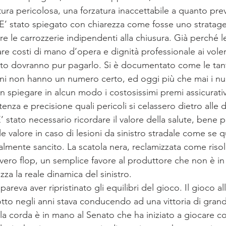
ra pericolosa, una forzatura inaccettabile a quanto prev
. E’ stato spiegato con chiarezza come fosse uno strata
 le carrozzerie indipendenti alla chiusura. Già perché le
are costi di mano d’opera e dignità professionale ai voler
tto dovranno pur pagarlo. Si è documentato come le tant
zioni non hanno un numero certo, ed oggi più che mai i n
 spiegare in alcun modo i costosissimi premi assicurativi
enza e precisione quali pericoli si celassero dietro alle 
 E’ stato necessario ricordare il valore della salute, bene pr
e valore in caso di lesioni da sinistro stradale come se 
almente sancito. La scatola nera, reclamizzata come risolu
un vero flop, un semplice favore al produttore che non è in
za la reale dinamica del sinistro.
reva aver ripristinato gli equilibri del gioco. Il gioco all
to negli anni stava conducendo ad una vittoria di grande
 la corda è in mano al Senato che ha iniziato a giocare co