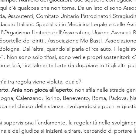
qui c’è qualcosa che non torna. Da un lato ci sono Asso
da, Assoutenti, Comitato Unitario Patrocinatori Stragiudizia
dacato Italiano Specialisti in Medicina Legale e delle Assi
’Organismo Unitario dell’Avvocatura, Unione Avvocati R
, Sportello dei diritti, Associazione Mo Bast!, Associazio
ologna. Dall’altra, quando si parla di rca auto, il legisla
 Non sono solo tifosi, sono veri e propri sostenitori: c’
me farà, tira talmente forte da doppiare tutti gli altri pur
altra regola viene violata, quale?
erto. Ania non gioca all’aperto
, non sfila nelle strade ge
 Bologna, Calenzano, Torino, Benevento, Roma, Padova, Na
oca nel chiuso delle stanze, rivolgendosi a pochi e giusti
i supervisiona l’andamento, la regolarità nello svolgiment
nale del giudice si inizierà a tirare, cercando di portare 