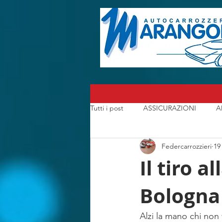
Tutti i post
ASSICURAZIONI
A
Federcarrozzieri
19
CARROZZERIA
CONSORZI A
Il tiro a
Bologna
I CARROZZIERI che hanno fatto la S
Alzi la mano chi non 