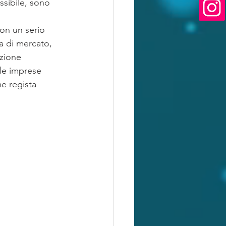
sibile, sono 
con un serio 
a di mercato, 
zione 
lle imprese 
me regista 