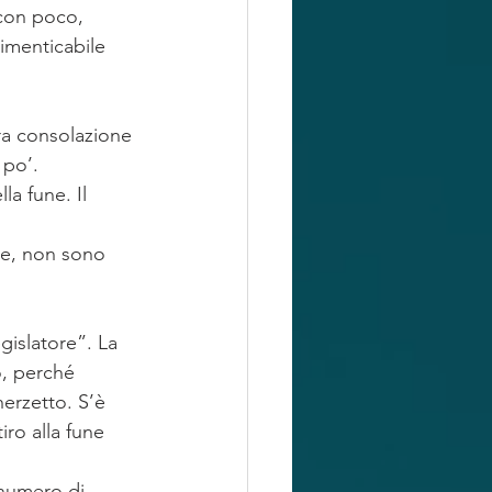
 con poco, 
imenticabile 
ra consolazione 
 po’. 
a fune. Il 
re, non sono 
gislatore”. La 
, perché 
erzetto. S’è 
iro alla fune 
numero di 