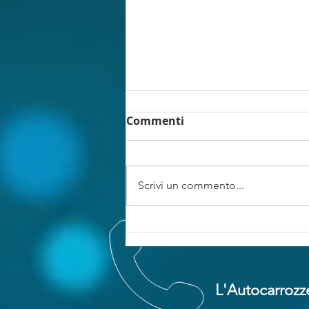
Commenti
Scrivi un commento...
Confederati e
assicuratori. La bella
addormentata si sveglia,
ma non era meglio se
L'Autocarrozze
continuava a dorm