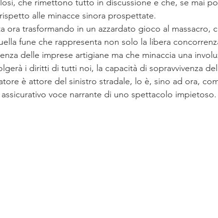
si, che rimettono tutto in discussione e che, se mai pos
rispetto alle minacce sinora prospettate.
 sta ora trasformando in un azzardato gioco al massacro, 
quella fune che rappresenta non solo la libera concorrenz
venza delle imprese artigiane ma che minaccia una involu
erà i diritti di tutti noi, la capacità di sopravvivenza de
slatore è attore del sinistro stradale, lo è, sino ad ora, co
 assicurativo voce narrante di uno spettacolo impietoso.