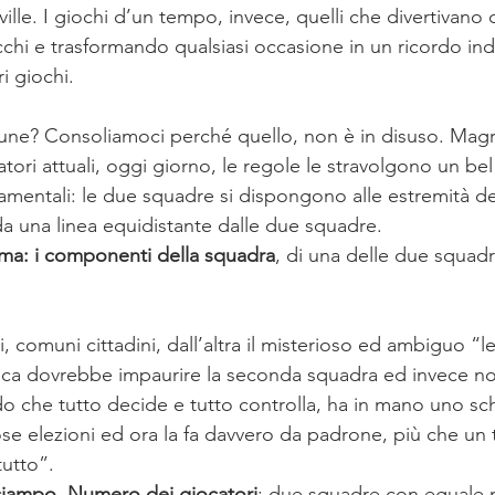
ICA
Oxygen
SICUREZZA STRADALE
STAMPA
lle. I giochi d’un tempo, invece, quelli che divertivano
chi e trasformando qualsiasi occasione in un ricordo ind
i giochi.
la fune? Consoliamoci perché quello, non è in disuso. Mag
tori attuali, oggi giorno, le regole le stravolgono un bel
mentali: le due squadre si dispongono alle estremità dell
a una linea equidistante dalle due squadre.
ma: i componenti della squadra
, di una delle due squad
i, comuni cittadini, dall’altra il misterioso ed ambiguo “le
ca dovrebbe impaurire la seconda squadra ed invece no
do che tutto decide e tutto controlla, ha in mano uno sch
iose elezioni ed ora la fa davvero da padrone, più che un t
tutto”.
inciampo. Numero dei giocatori
: due squadre con eguale 