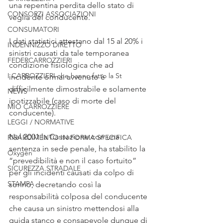
una repentina perdita dello stato di 
CONSORZI ASSOCIAZIONI
veglia del conducente.
CONSUMATORI
I dati statistici attestano dal 15 al 20% i 
INDENNIZZO DIRETTO
sinistri causati da tale temporanea 
FEDERCARROZZIERI
condizione fisiologica che ad 
I CARROZZIERI che hanno fatto la St
incidente ormai avvenuto è 
difficilmente dimostrabile e solamente 
NEWS
ipotizzabile (caso di morte del 
MIO CARROZZIERE
conducente).
LEGGI / NORMATIVE
Nel 2001 la Cassazione con una 
RISARCIMENTO IN FORMA SPECIFICA
sentenza in sede penale, ha stabilito la 
Oxygen
“prevedibilità e non il caso fortuito” 
SICUREZZA STRADALE
per gli incidenti causati da colpo di 
STAMPA
sonno, decretando così la 
responsabilità colposa del conducente 
che causa un sinistro mettendosi alla 
guida stanco e consapevole dunque di 