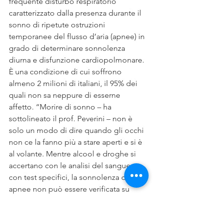
frequente disturbo respiratorio 
caratterizzato dalla presenza durante il 
sonno di ripetute ostruzioni 
temporanee del flusso d’aria (apnee) in 
grado di determinare sonnolenza 
diurna e disfunzione cardiopolmonare. 
È una condizione di cui soffrono 
almeno 2 milioni di italiani, il 95% dei 
quali non sa neppure di esserne 
affetto. “Morire di sonno – ha 
sottolineato il prof. Peverini – non è 
solo un modo di dire quando gli occhi 
non ce la fanno più a stare aperti e si è 
al volante. Mentre alcool e droghe si 
accertano con le analisi del sangue e 
con test specifici, la sonnolenza da 
apnee non può essere verificata su 
strada”.
Numeri allarmanti. Secondo i dati 