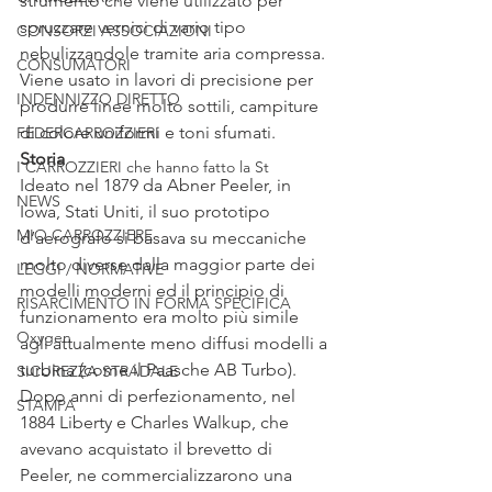
strumento che viene utilizzato per 
spruzzare vernici di vario tipo 
CONSORZI ASSOCIAZIONI
nebulizzandole tramite aria compressa. 
CONSUMATORI
Viene usato in lavori di precisione per 
INDENNIZZO DIRETTO
produrre linee molto sottili, campiture 
di colore uniformi e toni sfumati.
FEDERCARROZZIERI
Storia 
I CARROZZIERI che hanno fatto la St
Ideato nel 1879 da Abner Peeler, in 
NEWS
Iowa, Stati Uniti, il suo prototipo 
MIO CARROZZIERE
d’aerografo si basava su meccaniche 
molto diverse dalla maggior parte dei 
LEGGI / NORMATIVE
modelli moderni ed il principio di 
RISARCIMENTO IN FORMA SPECIFICA
funzionamento era molto più simile 
Oxygen
agli attualmente meno diffusi modelli a 
turbina (come il Paasche AB Turbo). 
SICUREZZA STRADALE
Dopo anni di perfezionamento, nel 
STAMPA
1884 Liberty e Charles Walkup, che 
avevano acquistato il brevetto di 
Peeler, ne commercializzarono una 