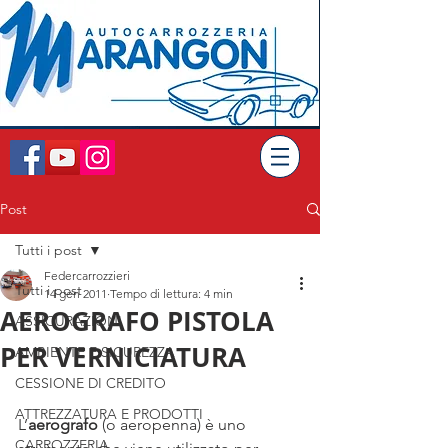
Post
Tutti i post
Federcarrozzieri
Tutti i post
14 gen 2011
Tempo di lettura: 4 min
AEROGRAFO PISTOLA
ASSICURAZIONI
PER VERNICIATURA
AMBIENTE E SICUREZZA
CESSIONE DI CREDITO
ATTREZZATURA E PRODOTTI
L’
aerografo
 (o aeropenna) è uno 
CARROZZERIA