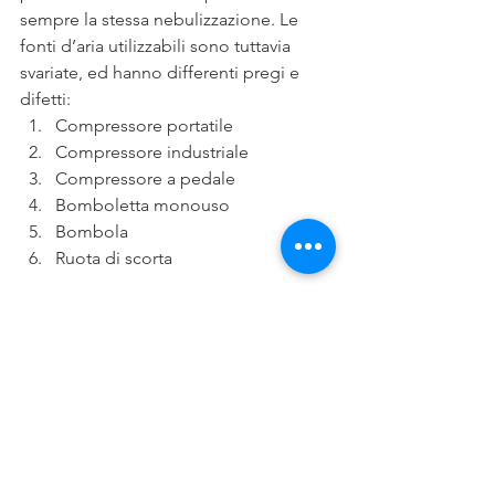
sempre la stessa nebulizzazione. Le 
fonti d’aria utilizzabili sono tuttavia 
svariate, ed hanno differenti pregi e 
difetti:
Compressore portatile
Compressore industriale
Compressore a pedale
Bomboletta monouso
Bombola
Ruota di scorta
Utilizzo 
L’aerografo è uno strumento 
particolarmente utilizzato dai 
disegnatori, anche per ritocchi di 
fotografie o di disegni eseguiti anche 
con altre tecniche. Usato anche per la 
body art, la decorazione di caschi per 