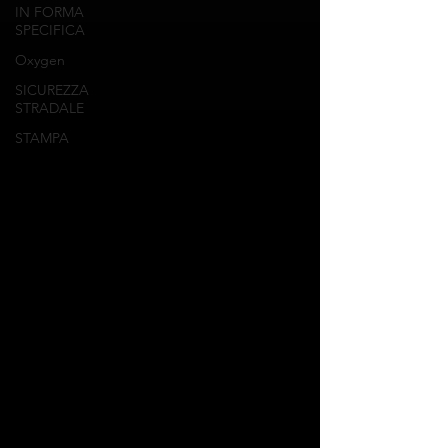
IN FORMA
SPECIFICA
Oxygen
SICUREZZA
STRADALE
STAMPA