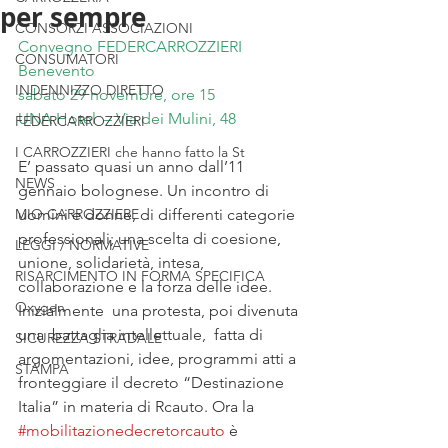
per sempre
CONSORZI ASSOCIAZIONI
Convegno FEDERCARROZZIERI
CONSUMATORI
Benevento
INDENNIZZO DIRETTO
sabato 29 novembre, ore 15
UNA Hotel  – Via dei Mulini, 48
FEDERCARROZZIERI
I CARROZZIERI che hanno fatto la St
E’ passato quasi un anno dall’11 
NEWS
gennaio bolognese. Un incontro di 
MIO CARROZZIERE
uomini e donne, di differenti categorie 
professionali; una scelta di coesione, 
LEGGI / NORMATIVE
unione, solidarietà, intesa, 
RISARCIMENTO IN FORMA SPECIFICA
collaborazione e la forza delle idee. 
Oxygen
Inizialmente  una protesta, poi divenuta 
una  battaglia intellettuale,  fatta di 
SICUREZZA STRADALE
argomentazioni, idee, programmi atti a 
STAMPA
fronteggiare il decreto “Destinazione 
Italia” in materia di Rcauto. Ora la 
#mobilitazionedecretorcauto
 è 