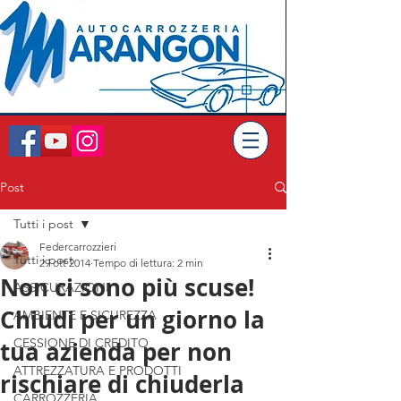
Post
Tutti i post
Federcarrozzieri
Tutti i post
29 ott 2014
Tempo di lettura: 2 min
Non ci sono più scuse!
ASSICURAZIONI
Chiudi per un giorno la
AMBIENTE E SICUREZZA
CESSIONE DI CREDITO
tua azienda per non
ATTREZZATURA E PRODOTTI
rischiare di chiuderla
CARROZZERIA