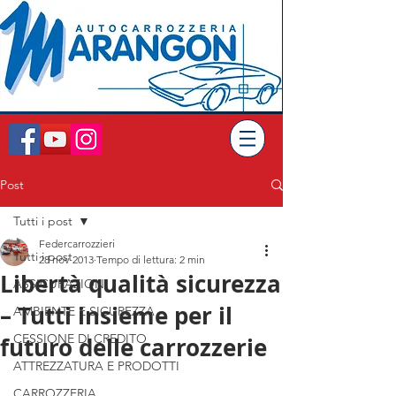
Post
Tutti i post
Federcarrozzieri
Tutti i post
28 nov 2013
Tempo di lettura: 2 min
Libertà qualità sicurezza
ASSICURAZIONI
– Tutti insieme per il
AMBIENTE E SICUREZZA
CESSIONE DI CREDITO
futuro delle carrozzerie
ATTREZZATURA E PRODOTTI
CARROZZERIA