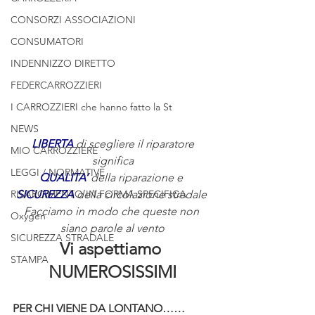
CONSORZI ASSOCIAZIONI
CONSUMATORI
INDENNIZZO DIRETTO
FEDERCARROZZIERI
I CARROZZIERI che hanno fatto la St
NEWS
LIBERTA 
di scegliere il riparatore
MIO CARROZZIERE
significa
LEGGI / NORMATIVE
QUALITA’
 della riparazione e 
RISARCIMENTO IN FORMA SPECIFICA
SICUREZZA
 della circolazione stradale 
Facciamo in modo che queste non 
Oxygen
siano parole al vento
SICUREZZA STRADALE
Vi aspettiamo 
STAMPA
NUMEROSISSIMI
PER CHI VIENE DA LONTANO……