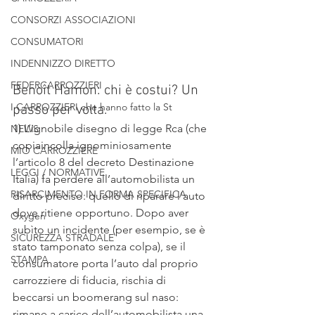
CONSORZI ASSOCIAZIONI
CONSUMATORI
INDENNIZZO DIRETTO
FEDERCARROZZIERI
Benoît Hamon: chi è costui? Un 
I CARROZZIERI che hanno fatto la St
passo per volta.
1) L’ignobile disegno di legge Rca (che 
NEWS
copiaincolla ignominiosamente 
MIO CARROZZIERE
l’articolo 8 del decreto Destinazione 
LEGGI / NORMATIVE
Italia) fa perdere all’automobilista un 
RISARCIMENTO IN FORMA SPECIFICA
diritto preciso: quello di riparare l’auto 
dove ritiene opportuno. Dopo aver 
Oxygen
subìto un incidente (per esempio, se è 
SICUREZZA STRADALE
stato tamponato senza colpa), se il 
STAMPA
consumatore porta l’auto dal proprio 
carrozziere di fiducia, rischia di 
beccarsi un boomerang sul naso: 
rimane a carico dell’automobilista una 