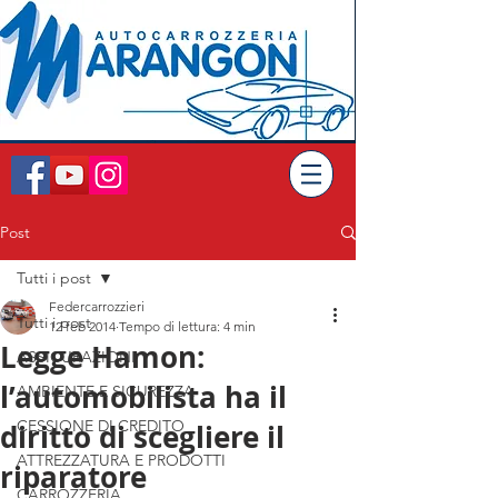
Post
Tutti i post
Federcarrozzieri
Tutti i post
12 feb 2014
Tempo di lettura: 4 min
Legge Hamon:
ASSICURAZIONI
l’automobilista ha il
AMBIENTE E SICUREZZA
CESSIONE DI CREDITO
diritto di scegliere il
ATTREZZATURA E PRODOTTI
riparatore
CARROZZERIA