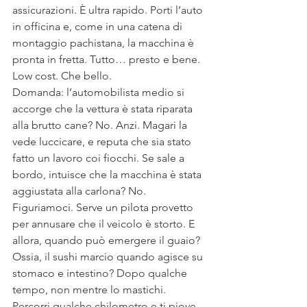
assicurazioni. È ultra rapido. Porti l’auto 
in officina e, come in una catena di 
montaggio pachistana, la macchina è 
pronta in fretta. Tutto… presto e bene. 
Low cost. Che bello.
Domanda: l’automobilista medio si 
accorge che la vettura è stata riparata 
alla brutto cane? No. Anzi. Magari la 
vede luccicare, e reputa che sia stato 
fatto un lavoro coi fiocchi. Se sale a 
bordo, intuisce che la macchina è stata 
aggiustata alla carlona? No. 
Figuriamoci. Serve un pilota provetto 
per annusare che il veicolo è storto. E 
allora, quando può emergere il guaio? 
Ossia, il sushi marcio quando agisce su 
stomaco e intestino? Dopo qualche 
tempo, non mentre lo mastichi. 
Percorri qualche chilometro e ti piove 