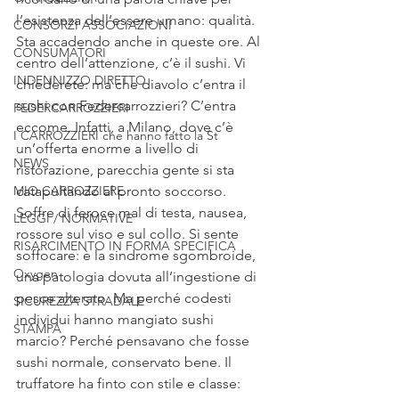
l’esistenza dell’essere umano: qualità. 
CONSORZI ASSOCIAZIONI
Sta accadendo anche in queste ore. Al 
CONSUMATORI
centro dell’attenzione, c’è il sushi. Vi 
INDENNIZZO DIRETTO
chiederete: ma che diavolo c’entra il 
sushi con Federcarrozzieri? C’entra 
FEDERCARROZZIERI
eccome. Infatti, a Milano, dove c’è 
I CARROZZIERI che hanno fatto la St
un’offerta enorme a livello di 
NEWS
ristorazione, parecchia gente si sta 
MIO CARROZZIERE
catapultando al pronto soccorso. 
Soffre di feroce mal di testa, nausea, 
LEGGI / NORMATIVE
rossore sul viso e sul collo. Si sente 
RISARCIMENTO IN FORMA SPECIFICA
soffocare: è la sindrome sgombroide, 
Oxygen
una patologia dovuta all’ingestione di 
pesce alterato. Ma perché codesti 
SICUREZZA STRADALE
individui hanno mangiato sushi 
STAMPA
marcio? Perché pensavano che fosse 
sushi normale, conservato bene. Il 
truffatore ha finto con stile e classe: 