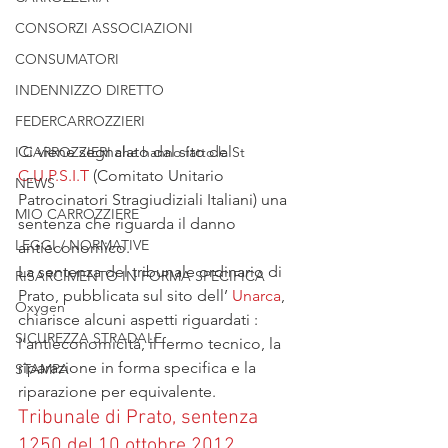
CONSORZI ASSOCIAZIONI
CONSUMATORI
INDENNIZZO DIRETTO
FEDERCARROZZIERI
Ci viene segnalato dal sito del 
I CARROZZIERI che hanno fatto la St
C.U.P.S.I.T
 (Comitato Unitario 
NEWS
Patrocinatori Stragiudiziali Italiani) una 
MIO CARROZZIERE
sentenza che riguarda il danno 
LEGGI / NORMATIVE
antieconomico.
La sentenza del tribunale ordinario di 
RISARCIMENTO IN FORMA SPECIFICA
Prato, pubblicata sul sito dell’ 
Unarca
, 
Oxygen
chiarisce alcuni aspetti riguardati : 
SICUREZZA STRADALE
l’antieconomicità, il fermo tecnico, la 
riparazione in forma specifica e la 
STAMPA
riparazione per equivalente. 
Tribunale di Prato, sentenza 
1250 del 10 ottobre 2012