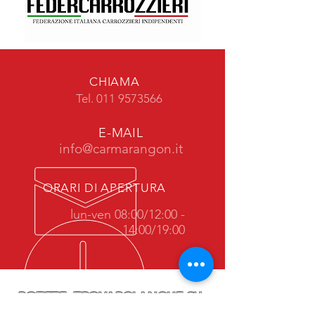
CHIAMA
Tel.
011 9573566
E-MAIL
info@carmarangon.it
ORARI DI APERTURA
lun-ven 08:00/12:00 -
14:00/19:00
POTETE TROVARCI ANCHE SU: