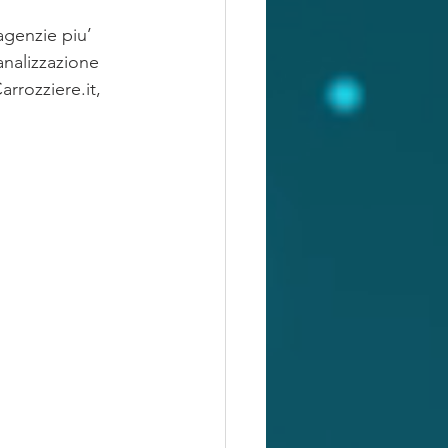
agenzie piu’ 
analizzazione 
rrozziere.it, 