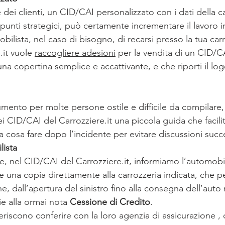
e dei clienti, un CID/CAI personalizzato con i dati della ca
n punti strategici, può certamente incrementare il lavoro i
bilista, nel caso di bisogno, di recarsi presso la tua carr
.it vuole 
raccogliere adesioni
 per la vendita di un CID/C
na copertina semplice e accattivante, e che riporti il logo
mento per molte persone ostile e difficile da compilare,
ei CID/CAI del Carrozziere.it una piccola guida che facilit
 cosa fare dopo l’incidente per evitare discussioni succ
lista 
, nel CID/CAI del Carrozziere.it, informiamo l’automobili
ne una copia direttamente alla carrozzeria indicata, che p
he, dall’apertura del sinistro fino alla consegna dell’auto 
ie alla ormai nota 
Cessione di Credito
.
riscono conferire con la loro agenzia di assicurazione ,