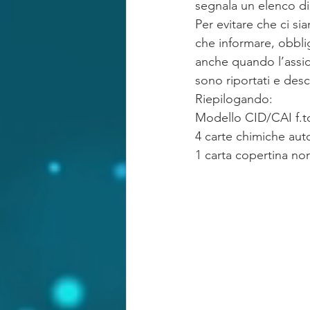
segnala un elenco di
Per evitare che ci si
che informare, obbli
anche quando l’assicu
sono riportati e descri
Riepilogando:
Modello CID/CAI f.to
4 carte chimiche aut
1 carta copertina no