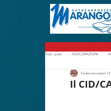
Tutti i post
ASSICURAZIONI
A
Federcarrozzieri
12
CARROZZERIA
CONSORZI A
Il CID/CA
I CARROZZIERI che hanno fatto la S