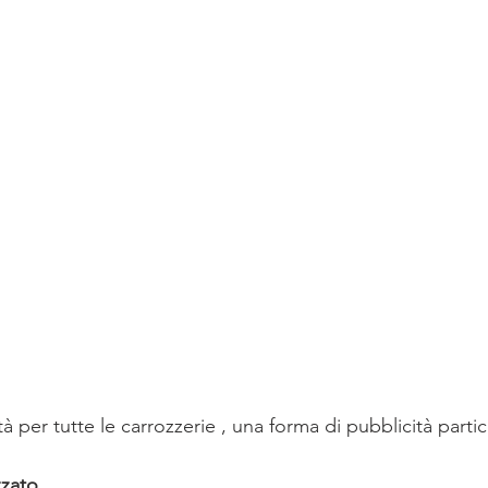
ICA
Oxygen
SICUREZZA STRADALE
STAMPA
 per tutte le carrozzerie , una forma di pubblicità parti
zzato