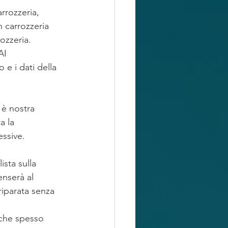
rrozzeria, 
n carrozzeria 
ozzeria.
AI 
 e i dati della 
 è nostra 
a la 
essive.
sta sulla 
enserà al 
riparata senza 
 che spesso 