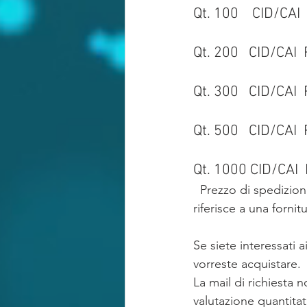
Qt. 100    CID/CAI 
Qt. 200   CID/CAI  
Qt. 300   CID/CAI  
Qt. 500   CID/CAI  
Qt. 1000 CID/CAI  
  Prezzo di spedizione per tutta Italia euro 12.00+iva fino a 10 kgAl momento il prezzo si 
riferisce a una forni
Se siete interessati 
vorreste acquistare.
La mail di richiesta 
valutazione quantitat