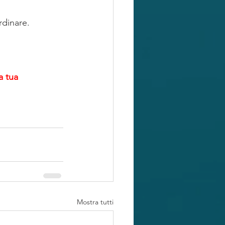
rdinare.
a tua 
Mostra tutti