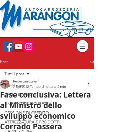
Post
Tutti i post
Federcarrozzieri
Tutti i post
7 feb 2012
Tempo di lettura: 2 min
Fase conclusiva: Lettera
ASSICURAZIONI
al Ministro dello
AMBIENTE E SICUREZZA
CESSIONE DI CREDITO
sviluppo economico
ATTREZZATURA E PRODOTTI
Corrado Passera
CARROZZERIA