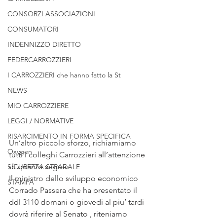
CONSORZI ASSOCIAZIONI
CONSUMATORI
INDENNIZZO DIRETTO
FEDERCARROZZIERI
I CARROZZIERI che hanno fatto la St
NEWS
MIO CARROZZIERE
LEGGI / NORMATIVE
RISARCIMENTO IN FORMA SPECIFICA
Un’altro piccolo sforzo, richiamiamo 
Oxygen
tutti i colleghi Carrozzieri all’attenzione 
di quanto segue.
SICUREZZA STRADALE
Il ministro dello sviluppo economico 
STAMPA
Corrado Passera che ha presentato il 
ddl 3110 domani o giovedi al piu’ tardi 
dovrà riferire al Senato , riteniamo 