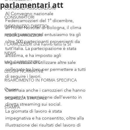
parlamentari att
CONSORZI ASSOCIAZIONI
Al Convegno nazionale 
CONSUMATORI
Federcarrozzieri del 1° dicembre, 
INDENNIZZO DIRETTO
all’Hotel Novotel di Bologna, il clima 
era di passione ed entusiasmo tra gli 
FEDERCARROZZIERI
oltre 500 partecipanti provenienti da 
I CARROZZIERI che hanno fatto la St
tutt’italia. La partecipazione è stata 
NEWS
altissima, e ha imposto agli 
MIO CARROZZIERE
organizzatori di utilizzare altre sale 
collegate tra loro per permettere a tutti 
LEGGI / NORMATIVE
di seguire i lavori.
RISARCIMENTO IN FORMA SPECIFICA
Oxygen
Centinaia anche i carrozzieri che hanno 
seguito la trasmissione dell’evento in 
SICUREZZA STRADALE
diretta streaming sui social.
STAMPA
La giornata di lavoro è stata 
impegnativa e ha consentito, oltre alla 
illustrazione dei risultati del lavoro di 