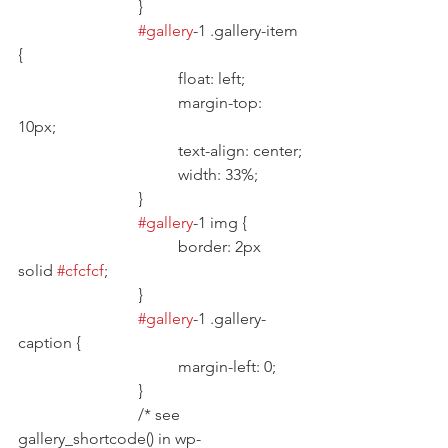
			}
#gallery
-1 .gallery-item 
{
				float: left;
				margin-top: 
10px;
				text-align: center;
				width: 33%;
			}
#gallery
-1 img {
				border: 2px 
solid 
#cfcfcf
;
			}
#gallery
-1 .gallery-
caption {
				margin-left: 0;
			}
			/* see 
gallery_shortcode() in wp-