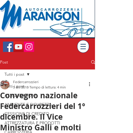
Post
Tutti i post
Federcarrozzieri
Tutti i post
5 dic 2018
Tempo di lettura: 4 min
Convegno nazionale
ASSICURAZIONI
Federcarrozzieri del 1°
AMBIENTE E SICUREZZA
CESSIONE DI CREDITO
dicembre. Il Vice
ATTREZZATURA E PRODOTTI
Ministro Galli e molti
CARROZZERIA