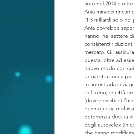
auto nel 2014 e oltre
Ania minacci rincari
(1,3 miliardi solo ne
Ania dovrebbe sapere 
hanno, nel settore da
consistenti riduzioni
mercato. Gli assicurat
questa, oltre ad es
nuovo modo con cui gl
ormai strutturale per 
In autostrada si via
del treno, in città o
(dove possibile) l’us
quanto ci sia moltiss
deterrenza dovuta all
degli autovelox (in c
che hanno modificato 