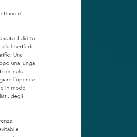
mettano di 
dito il diritto 
alla libertà di 
riffe. Una 
 dopo una lunga 
i nel solo 
giare l’operato 
a e in modo 
sti, degli 
renza: 
itabile 