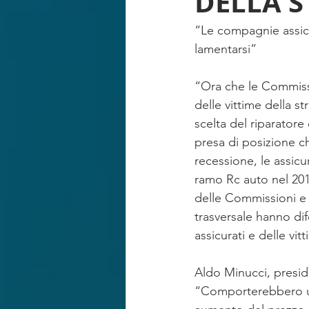
DELLA S
RISARCIMENTO IN FORMA SPECIF
“Le compagnie assicura
lamentarsi”
“Ora che le Commissio
delle vittime della st
scelta del riparatore 
presa di posizione ch
recessione, le assicu
ramo Rc auto nel 2014
delle Commissioni e d
trasversale hanno dife
assicurati e delle vit
Aldo Minucci, presid
“Comporterebbero un 