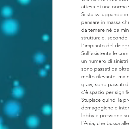
attesa di una norma 
Si sta sviluppando in
pensare in massa che
da temere né da minac
strutturale, secondo 
L’impianto del disegn
Sull’esistente le com
un numero di sinistri 
sono passati da oltr
molto rilevante, ma c
gravi, sono passati d
c’è spazio per signific
Stupisce quindi la pr
demagogiche e intere
lobby e pressione sui
l’Ania, che bussa alle