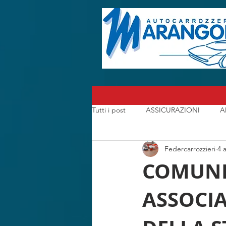
Tutti i post
ASSICURAZIONI
A
Federcarrozzieri
4 
CARROZZERIA
CONSORZI A
COMUNIC
ASSOCIA
I CARROZZIERI che hanno fatto la S