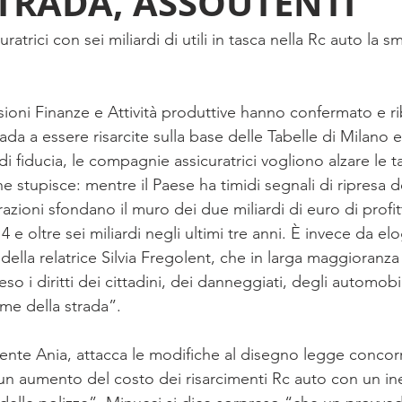
TRADA, ASSOUTENTI
ICA
Oxygen
SICUREZZA STRADALE
STAMPA
trici con sei miliardi di utili in tasca nella Rc auto la s
ni Finanze e Attività produttive hanno confermato e riba
rada a essere risarcite sulla base delle Tabelle di Milano e 
di fiducia, le compagnie assicuratrici vogliono alzare le ta
e stupisce: mentre il Paese ha timidi segnali di ripresa
razioni sfondano il muro dei due miliardi di euro di profitt
 e oltre sei miliardi negli ultimi tre anni. È invece da elo
ella relatrice Silvia Fregolent, che in larga maggioranz
so i diritti dei cittadini, dei danneggiati, degli automobili
time della strada”.
ente Ania, attacca le modifiche al disegno legge concor
aumento del costo dei risarcimenti Rc auto con un inev