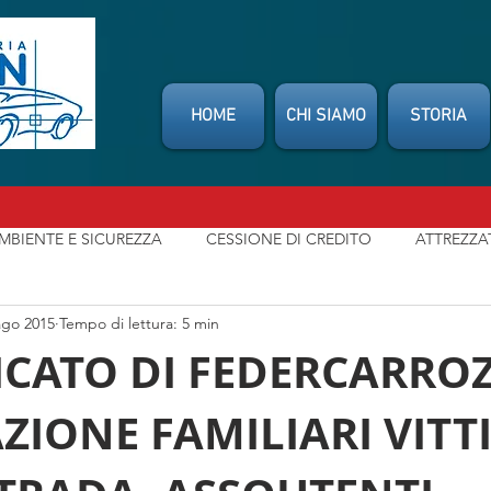
HOME
CHI SIAMO
STORIA
MBIENTE E SICUREZZA
CESSIONE DI CREDITO
ATTREZZA
ago 2015
Tempo di lettura: 5 min
SSOCIAZIONI
CONSUMATORI
INDENNIZZO DIRETTO
ATO DI FEDERCARROZZ
ZIONE FAMILIARI VITT
t
NEWS
MIO CARROZZIERE
LEGGI / NORMATIVE