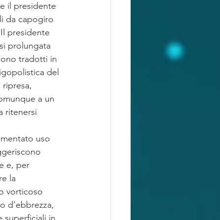
e il presidente 
li da capogiro 
Il presidente 
isi prolungata 
ono tradotti in 
igopolistica del 
 ripresa, 
comunque a un 
 ritenersi 
aumentato uso 
uggeriscono 
e e, per 
e la 
o vorticoso 
ato d’ebbrezza, 
uperficiali in 