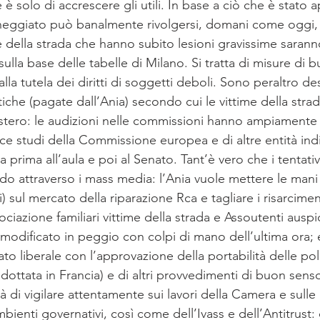
e è solo di accrescere gli utili. In base a ciò che è stato 
eggiato può banalmente rivolgersi, domani come oggi, a
ime della strada che hanno subito lesioni gravissime saran
sulla base delle tabelle di Milano. Si tratta di misure di 
e alla tutela dei diritti di soggetti deboli. Sono peraltro de
iche (pagate dall’Ania) secondo cui le vittime della strad
’estero: le audizioni nelle commissioni hanno ampiamente 
uce studi della Commissione europea e di altre entità in
a prima all’aula e poi al Senato. Tant’è vero che i tentativ
ndo attraverso i mass media: l’Ania vuole mettere le mani 
sul mercato della riparazione Rca e tagliare i risarciment
ociazione familiari vittime della strada e Assoutenti auspi
modificato in peggio con colpi di mano dell’ultima ora;
flato liberale con l’approvazione della portabilità delle pol
adottata in Francia) e di altri provvedimenti di buon sens
à di vigilare attentamente sui lavori della Camera e sulle 
mbienti governativi, così come dell’Ivass e dell’Antitrust: