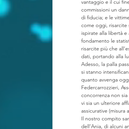
vantaggio e il cui fin
commissioni un dann
di fiducia; e le vitt
come oggi, risarcite 
ispirate alla libertà 
fondamento le statist
risarcite più che all
dati, portando alla l
Adesso, la palla pass
si stanno intensifica
quanto avvenga oggi) 
Federcarrozzieri, Ass
concorrenza non sia 
vi sia un ulteriore af
assicurative (misura 
Il nostro compito sar
dell’Ania, di alcuni a