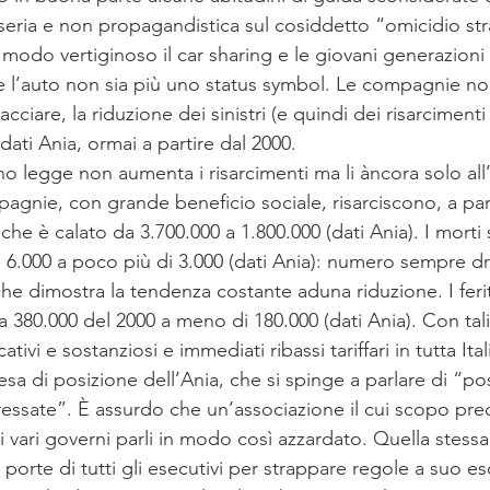
seria e non propagandistica sul cosiddetto “omicidio str
 modo vertiginoso il car sharing e le giovani generazion
 l’auto non sia più uno status symbol. Le compagnie no
ciare, la riduzione dei sinistri (e quindi dei risarcimenti
dati Ania, ormai a partire dal 2000.
o legge non aumenta i risarcimenti ma li àncora solo all’
pagnie, con grande beneficio sociale, risarciscono, a part
che è calato da 3.700.000 a 1.800.000 (dati Ania). I morti 
e 6.000 a poco più di 3.000 (dati Ania): numero sempre 
he dimostra la tendenza costante aduna riduzione. I feriti,
a 380.000 del 2000 a meno di 180.000 (dati Ania). Con tal
ativi e sostanziosi e immediati ribassi tariffari in tutta Ital
esa di posizione dell’Ania, che si spinge a parlare di “pos
ssate”. È assurdo che un’associazione il cui scopo prec
 vari governi parli in modo così azzardato. Quella stessa
 porte di tutti gli esecutivi per strappare regole a suo es