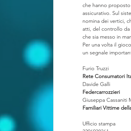
che hanno proposto u
assicurativo. Sul sist
nomina dei vertici, c
atti, del controllo d
che sia messo in man
Per una volta il gioc
un segnale important
Furio Truzzi
Rete Consumatori Ita
Davide Galli
Federcarrozzieri
Giuseppa Cassaniti 
Familiari Vittime dell
Ufficio stampa