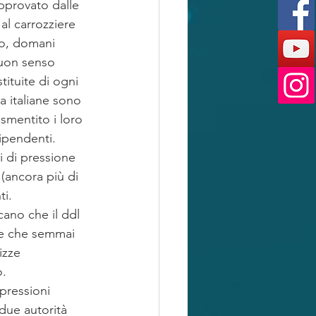
approvato dalle 
l carrozziere 
no, domani 
buon senso 
stituite di ogni 
a italiane sono 
smentito i loro 
dipendenti.
i di pressione 
(ancora più di 
i. 
cano che il ddl 
 e che semmai 
izze 
o.
pressioni 
 due autorità 