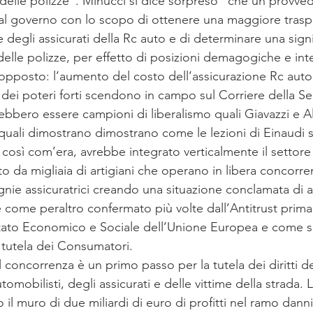
elle polizze”. Minucci si dice sorpreso “che un provve
al governo con lo scopo di ottenere una maggiore trasp
 degli assicurati della Rc auto e di determinare una signif
delle polizze, per effetto di posizioni demagogiche e inte
o opposto: l’aumento del costo dell’assicurazione Rc auto
 dei poteri forti scendono in campo sul Corriere della Se
bbero essere campioni di liberalismo quali Giavazzi e Al
i quali dimostrano dimostrano come le lezioni di Einaudi 
così com’era, avrebbe integrato verticalmente il settore 
 da migliaia di artigiani che operano in libera concorren
nie assicuratrici creando una situazione conclamata di 
come peraltro confermato più volte dall’Antitrust prima 
itato Economico e Sociale dell’Unione Europea e come sa
 tutela dei Consumatori.
dl concorrenza è un primo passo per la tutela dei diritti dei
tomobilisti, degli assicurati e delle vittime della strada
o il muro di due miliardi di euro di profitti nel ramo dann