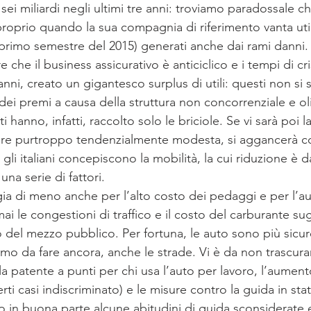
 sei miliardi negli ultimi tre anni: troviamo paradossale ch
 proprio quando la sua compagnia di riferimento vanta uti
l primo semestre del 2015) generati anche dai rami danni. 
che il business assicurativo è anticiclico e i tempi di cr
nni, creato un gigantesco surplus di utili: questi non si s
 dei premi a causa della struttura non concorrenziale e ol
i hanno, infatti, raccolto solo le briciole. Se vi sarà poi la
sere purtroppo tendenzialmente modesta, si aggancerà 
i italiani concepiscono la mobilità, la cui riduzione è da
una serie di fattori.
ggia di meno anche per l’alto costo dei pedaggi e per l’
rmai le congestioni di traffico e il costo del carburante s
o del mezzo pubblico. Per fortuna, le auto sono più sicur
imo da fare ancora, anche le strade. Vi è da non trascurar
a patente a punti per chi usa l’auto per lavoro, l’aument
erti casi indiscriminato) e le misure contro la guida in st
in buona parte alcune abitudini di guida sconsiderate e s