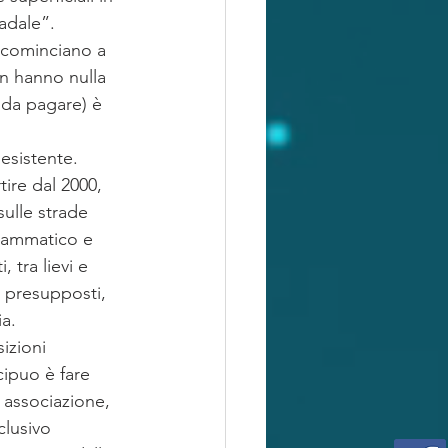
adale”.
i cominciano a 
n hanno nulla 
 da pagare) è 
esistente. 
ire dal 2000, 
sulle strade 
drammatico e 
 tra lievi e 
i presupposti, 
ia.
izioni 
ipuo è fare 
 associazione, 
clusivo 