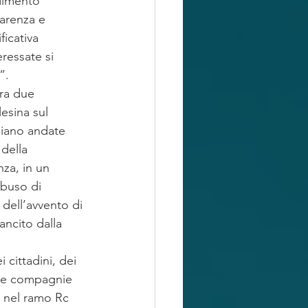
dimento 
arenza e 
icativa 
ressate si 
”.
ra due 
esina sul 
siano andate 
della 
za, in un 
abuso di 
dell’avvento di 
ncito dalla 
 cittadini, dei 
. Le compagnie 
i nel ramo Rc 