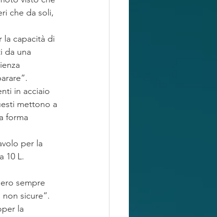
ri che da soli, 
 la capacità di 
ti da una 
ienza 
parare”.
ti in acciaio 
questi mettono a 
a forma 
volo per la 
a 10 L. 
mero sempre 
 non sicure”.
per la 