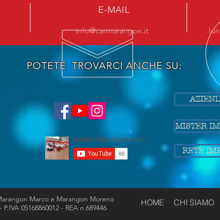
E-MAIL
info@carmarangon.it
lun
POTETE TROVARCI ANCHE SU:
AZIEND
MISTER I
RETE IM
i Marangon Marco e Marangon Moreno
HOME
CHI SIAMO
) - P.IVA 05168860012 - REA n.689446