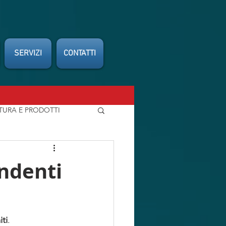
SERVIZI
CONTATTI
TURA E PRODOTTI
FEDERCARROZZIERI
endenti
iti
.