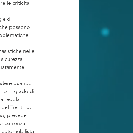
e le criticità 
ie di 
à che possono 
roblematiche 
asistiche nelle 
 sicurezza 
eguatamente 
endere quando 
ono in grado di 
 a regola 
del Trentino.
nno, prevede 
concorrenza 
 automobilista 