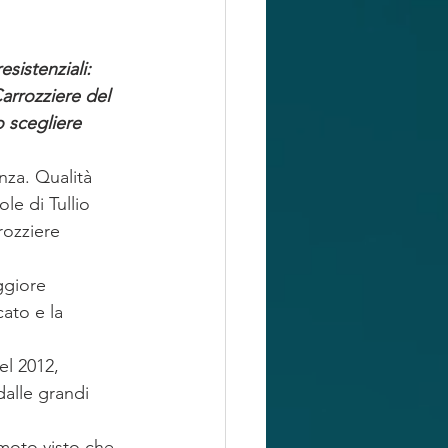
istenziali: 
Carrozziere del 
o scegliere 
nza. Qualità 
le di Tullio 
rozziere 
ggiore 
ato e la 
el 2012, 
alle grandi 
moto visto che 