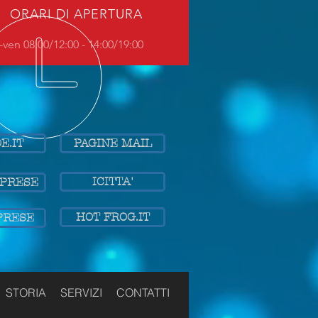
ORARI DI APERTURA
-ven 08:00/12:00 - 14:00/19:00
E.IT
PAGINE MAIL
ICITTA'
MPRESE
HOT FROG.IT
PRESE
STORIA
SERVIZI
CONTATTI