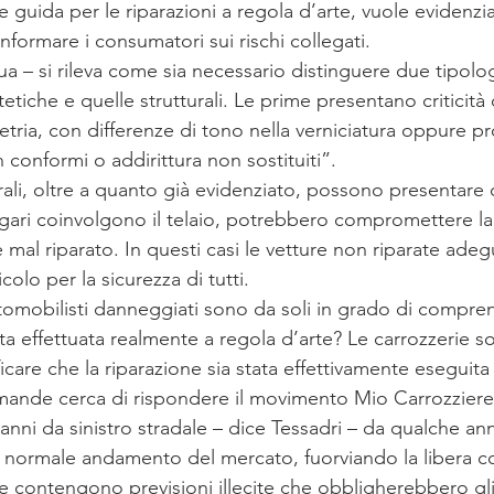
e guida per le riparazioni a regola d’arte, vuole evidenziar
informare i consumatori sui rischi collegati.
a – si rileva come sia necessario distinguere due tipolog
stetiche e quelle strutturali. Le prime presentano criticit
etria, con differenze di tono nella verniciatura oppure p
n conformi o addirittura non sostituiti”.
urali, oltre a quanto già evidenziato, possono presentare c
agari coinvolgono il telaio, potrebbero compromettere la
e mal riparato. In questi casi le vetture non riparate ad
olo per la sicurezza di tutti.
tomobilisti danneggiati sono da soli in grado di compr
ta effettuata realmente a regola d’arte? Le carrozzerie s
ficare che la riparazione sia stata effettivamente eseguita
ande cerca di rispondere il movimento Mio Carrozziere 
anni da sinistro stradale – dice Tessadri – da qualche a
el normale andamento del mercato, fuorviando la libera 
he contengono previsioni illecite che obbligherebbero gli