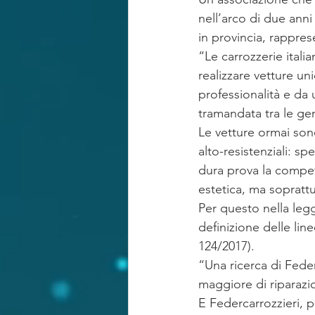
nell’arco di due anni 
in provincia, rappre
“Le carrozzerie itali
realizzare vetture uni
professionalità e da 
tramandata tra le gene
Le vetture ormai son
alto-resistenziali: sp
dura prova la compet
estetica, ma soprattu
Per questo nella legg
definizione delle lin
124/2017).
“Una ricerca di Fede
maggiore di riparazi
E Federcarrozzieri, 