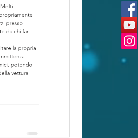
 Molti 
impropriamente 
zzi presso 
e da chi far 
tare la propria 
ommittenza 
omici, potendo 
ella vettura 