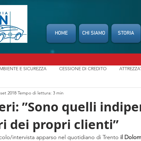
HOME
CHI SIAMO
STORIA
MBIENTE E SICUREZZA
CESSIONE DI CREDITO
ATTREZZA
 set 2018
Tempo di lettura: 3 min
SSOCIAZIONI
CONSUMATORI
INDENNIZZO DIRETTO
eri: ”Sono quelli indip
ri dei propri clienti”
t
NEWS
MIO CARROZZIERE
LEGGI / NORMATIVE
colo/intervista apparso nel quotidiano di Trento 
il Dolom