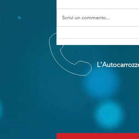
Scrivi un commento...
Confederati e
assicuratori. La bella
addormentata si sveglia,
ma non era meglio se
L'Autocarrozze
continuava a dorm