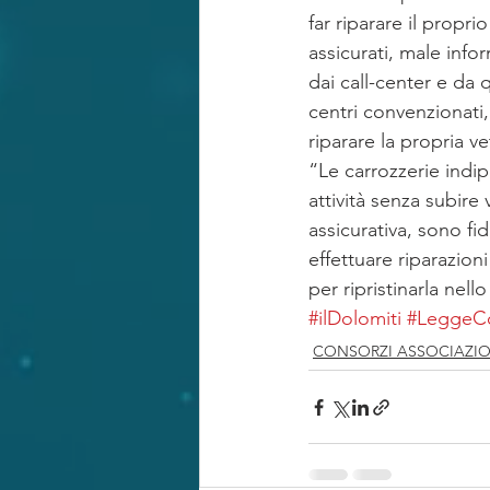
far riparare il propri
assicurati, male info
dai call-center e da 
centri convenzionati,
riparare la propria ve
“Le carrozzerie indip
attività senza subir
assicurativa, sono fi
effettuare riparazioni
per ripristinarla nel
#ilDolomiti
#LeggeC
CONSORZI ASSOCIAZIO