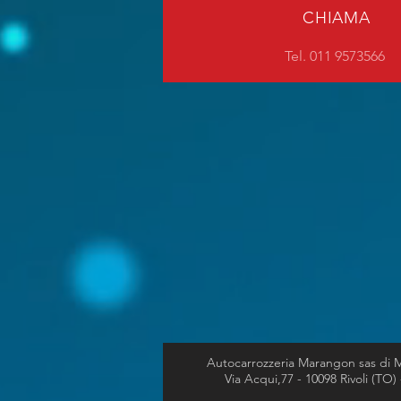
CHIAMA
Tel. 011 9573566
Autocarrozzeria Marangon sas d
Via Acqui,77 - 10098 Rivoli (TO