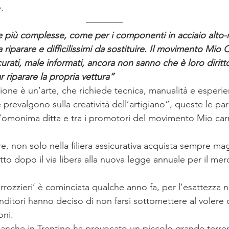
ICA
Oxygen
SICUREZZA STRADALE
STAMPA
.
————
più complesse, come per i componenti in acciaio alto-res
 riparare e difficilissimi da sostituire. Il movimento Mio 
curati, male informati, ancora non sanno che è loro diritt
r riparare la propria vettura”
one è un’arte, che richiede tecnica, manualità e esperie
revalgono sulla creatività dell’artigiano”, queste le paro
ll’omonima ditta e tra i promotori del movimento Mio car
ere, non solo nella filiera assicurativa acquista sempre ma
to dopo il via libera alla nuova legge annuale per il merc
arrozzieri’ è cominciata qualche anno fa, per l’esattezza n
ditori hanno deciso di non farsi sottomettere al volere d
oni.
anche in Trentino ha provocato un piccolo grande terre