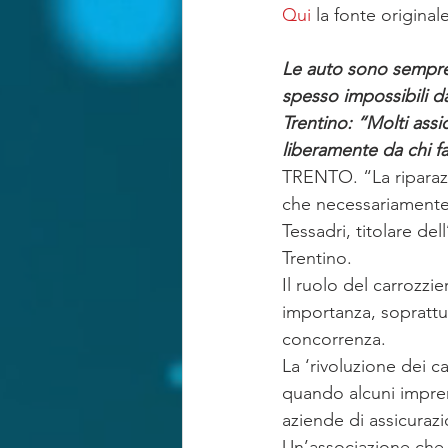
RISARCIMENTO IN FORMA SPECIF
Qui
 la fonte originale
Le auto sono sempre 
spesso impossibili da
Trentino: “Molti assi
liberamente da chi fa
TRENTO. “La riparazi
che necessariamente p
Tessadri, titolare de
Trentino.
Il ruolo del carrozzi
importanza, soprattut
concorrenza.
La ‘rivoluzione dei c
quando alcuni impren
aziende di assicurazi
Un’associazione che 