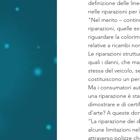
definizione delle line
nelle riparazioni per 
“Nel merito – continu
riparazioni, quelle e
riguardare la colorim
relative a ricambi no
Le riparazioni strutt
quali i danni, che m
stessa del veicolo, s
costituiscono un peric
Ma i consumatori au
una riparazione è sta
dimostrare e di certi
d’arte? A queste dom
“La riparazione dei d
alcune limitazioni n
attraverso polizze c