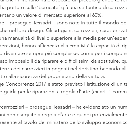
ha portato sulle ‘barricate’ già una settantina di carrozzie
sentano un valore di mercato superiore al 60%.
ane – prosegue Tessadri – sono note in tutto il mondo per
che nel loro design. Gli artigiani, carrozzieri, caratterizza
una manualità di livello superiore alla media per un’esper
razioni, hanno affiancato alla creatività la capacità di ri
o diventate sempre più complesse, come per i componen
esso impossibili da riparare e difficilissimi da sostituire, 
enza dei carrozzieri impegnati nel ripristino badando all
tto alla sicurezza del proprietario della vettura.
e Concorrenza 2017 è stato previsto l’istituzione di un ta
ee guida per le riparazioni a regola d’arte (ex art. 1 comm
rcarrozzieri – prosegue Tessadri – ha evidenziato un nu
oni non eseguite a regola d’arte e quindi potenzialmente
presente al tavolo del ministero dello sviluppo economico