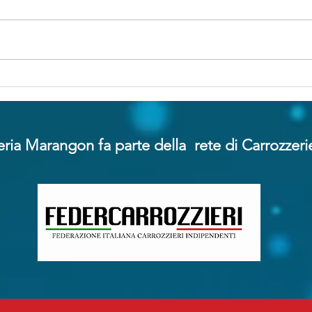
Mentre qualcuno dorme
Nuo
lobbisti delle
poli
assicurazioni alla riscossa
pena
dann
ria Marangon fa parte della rete di Carrozzeri
dal 