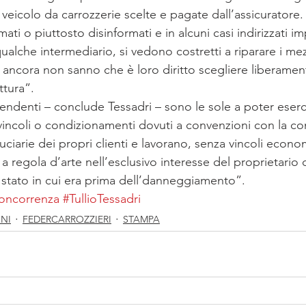
o veicolo da carrozzerie scelte e pagate dall’assicuratore.
rmati o piuttosto disinformati e in alcuni casi indirizzati 
qualche intermediario, si vedono costretti a riparare i me
 ancora non sanno che è loro diritto scegliere liberament
ttura”.
endenti – conclude Tessadri – sono le sole a poter eserci
e vincoli o condizionamenti dovuti a convenzioni con la c
duciarie dei propri clienti e lavorano, senza vincoli econ
 a regola d’arte nell’esclusivo interesse del proprietario d
lo stato in cui era prima dell’danneggiamento”.
oncorrenza
#TullioTessadri
NI
FEDERCARROZZIERI
STAMPA