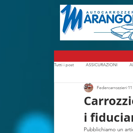
Tutti i post
ASSICURAZIONI
A
Federcarrozzieri
11
CARROZZERIA
CONSORZI A
Carrozzi
i fiducia
I CARROZZIERI che hanno fatto la S
Pubblichiamo un arti