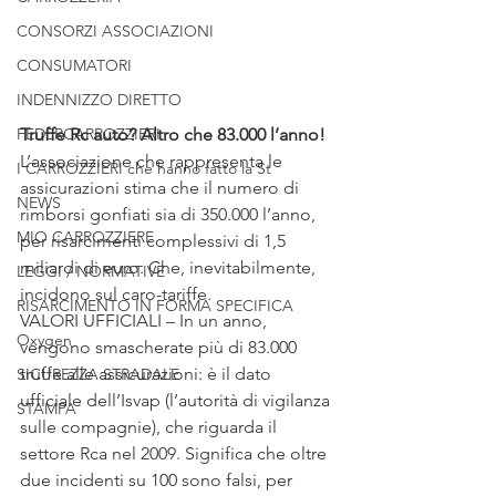
CONSORZI ASSOCIAZIONI
CONSUMATORI
INDENNIZZO DIRETTO
FEDERCARROZZIERI
Truffe Rc auto? Altro che 83.000 l’anno!
L’associazione che rappresenta le 
I CARROZZIERI che hanno fatto la St
assicurazioni stima che il numero di 
NEWS
rimborsi gonfiati sia di 350.000 l’anno, 
MIO CARROZZIERE
per risarcimenti complessivi di 1,5 
miliardi di euro. Che, inevitabilmente, 
LEGGI / NORMATIVE
incidono sul caro-tariffe.
RISARCIMENTO IN FORMA SPECIFICA
VALORI UFFICIALI – In un anno, 
Oxygen
vengono smascherate più di 83.000 
truffe alle assicurazioni: è il dato 
SICUREZZA STRADALE
ufficiale dell’Isvap (l’autorità di vigilanza 
STAMPA
sulle compagnie), che riguarda il 
settore Rca nel 2009. Significa che oltre 
due incidenti su 100 sono falsi, per 