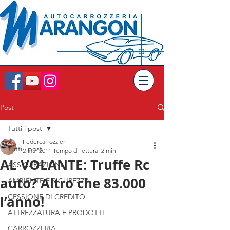
Post
Tutti i post
Federcarrozzieri
Tutti i post
2 mar 2011
Tempo di lettura: 2 min
AL VOLANTE: Truffe Rc
ASSICURAZIONI
auto? Altro che 83.000
AMBIENTE E SICUREZZA
CESSIONE DI CREDITO
l’anno!
ATTREZZATURA E PRODOTTI
CARROZZERIA