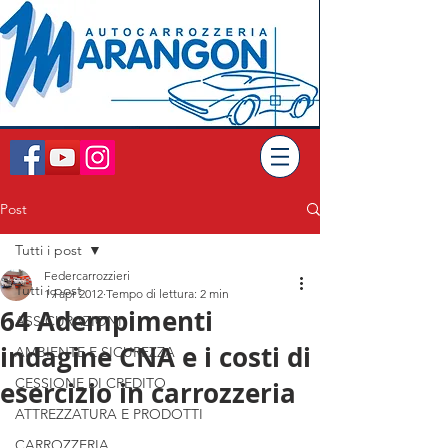
Post
Tutti i post
Federcarrozzieri
Tutti i post
19 apr 2012
Tempo di lettura: 2 min
64 Adempimenti
ASSICURAZIONI
indagine CNA e i costi di
AMBIENTE E SICUREZZA
CESSIONE DI CREDITO
esercizio in carrozzeria
ATTREZZATURA E PRODOTTI
CARROZZERIA