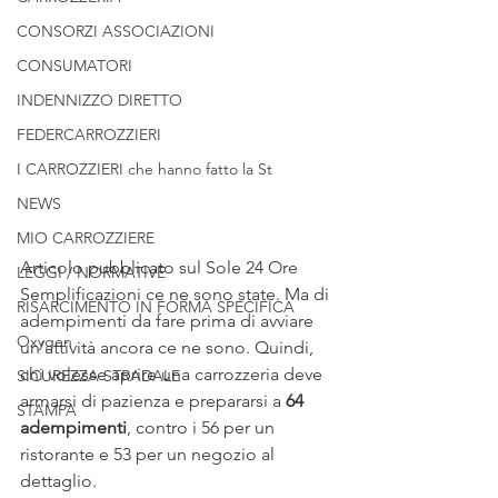
CONSORZI ASSOCIAZIONI
CONSUMATORI
INDENNIZZO DIRETTO
FEDERCARROZZIERI
I CARROZZIERI che hanno fatto la St
NEWS
MIO CARROZZIERE
Articolo pubblicato sul Sole 24 Ore
LEGGI / NORMATIVE
Semplificazioni ce ne sono state. Ma di 
RISARCIMENTO IN FORMA SPECIFICA
adempimenti da fare prima di avviare 
Oxygen
un’attività ancora ce ne sono. Quindi, 
chi volesse aprire una carrozzeria deve 
SICUREZZA STRADALE
armarsi di pazienza e prepararsi a 
64 
STAMPA
adempimenti
, contro i 56 per un 
ristorante e 53 per un negozio al 
dettaglio.