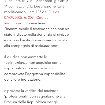
1° co, lett. c) D. d.l. Zanonato, già art. 8, 
1° co., lett. c) D.L. Destinazione Italia 
modificando  l’art. 135 del 
D. Lgs.  
07/09/2005, n. 209, (Codice 
Assicurazioni)
 prevedeva:
”inammissibile il testimone che non sia 
stato indicato nella denunzia di sinistro 
e nella richiesta di risarcimento inviata 
alla compagnia di assicurazione;
il giudice non ammette le 
testimonianze non acquisite come 
sopra, salvo i casi in cui risulti 
comprovata l’oggettiva impossibilità 
della loro indicazione;
è prevista la verifica dei testimoni 
‘professionali’, con segnalazione alla 
Procura della Repubblica per gli 