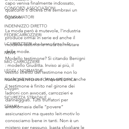
capo veniva finalmente indossato, 
CONSORZI ASSOCIAZIONI
qualcuno ti diceva che sembravi un 
figurino.
CONSUMATORI
INDENNIZZO DIRETTO
La moda però è mutevole, l’industria 
FEDERCARROZZIERI
produce ormai in serie ed anche il 
I CARROZZIERI che hanno fatto la St
modello testimone muta col mutare 
delle mode.
NEWS
Modello testimone? Sì citando Benigni 
MIO CARROZZIERE
: modello Giuditta. Inviso ai più, il 
LEGGI / NORMATIVE
vestito stretto del testimone non lo 
vuole più nessuno. In questi anni anche 
RISARCIMENTO IN FORMA SPECIFICA
il testimone è finito nel girone dei 
Oxygen
ladroni con avvocati, carrozzieri e 
SICUREZZA STRADALE
danneggiati. Tutti truffatori per 
STAMPA
antonomasia delle “povere” 
assicurazioni ma questo leit-motiv lo 
conosciamo bene in tanti. Non è un 
mistero per nessuno, basta sfogliare le 