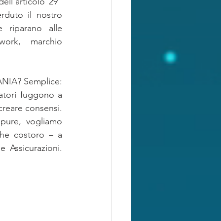
ll’articolo 29” 
duto il nostro 
e riparano alle 
ork, marchio 
ANIA? Semplice: 
ratori fuggono a 
creare consensi. 
ppure, vogliamo 
che costoro – a 
 Assicurazioni. 