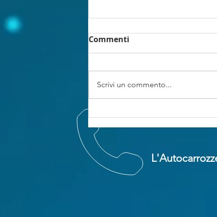
Commenti
Scrivi un commento...
Confederati e
assicuratori. La bella
addormentata si sveglia,
ma non era meglio se
L'Autocarrozze
continuava a dorm