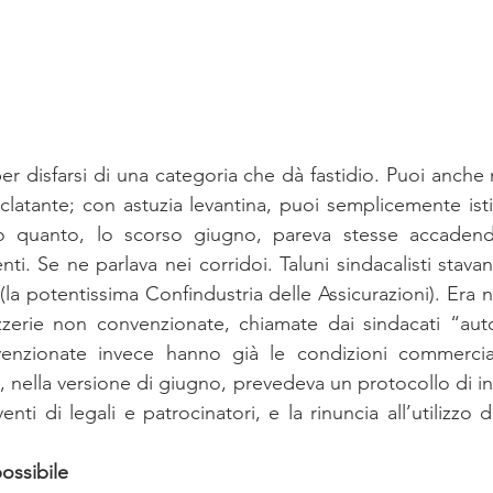
disfarsi di una categoria che dà fastidio. Puoi anche n
latante; con astuzia levantina, puoi semplicemente istig
o quanto, lo scorso giugno, pareva stesse accadend
nti. Se ne parlava nei corridoi. Taluni sindacalisti stav
(la potentissima Confindustria delle Assicurazioni). Era na
zzerie non convenzionate, chiamate dai sindacati “au
enzionate invece hanno già le condizioni commerciali
 nella versione di giugno, prevedeva un protocollo di in
enti di legali e patrocinatori, e la rinuncia all’utilizzo d
possibile