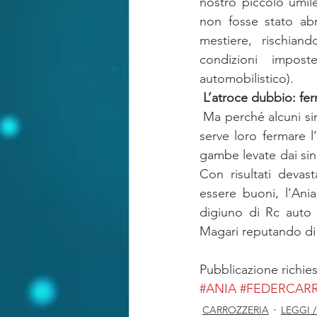
nostro piccolo umile
non fosse stato abr
mestiere, rischiand
condizioni impos
automobilistico).
L’atroce dubbio: fer
 Ma perché alcuni si
serve loro fermare l’
gambe levate dai sind
Con risultati devas
essere buoni, l’Ania
digiuno di Rc auto 
Magari reputando di 
Pubblicazione richie
#ANIA
#FEDERCARR
CARROZZERIA
LEGGI 