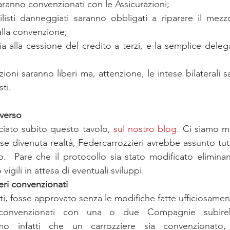
 saranno convenzionati con le Assicurazioni;
ilisti danneggiati saranno obbligati a riparare il mezzo
alla convenzione;
ncia alla cessione del credito a terzi, e la semplice del
azioni saranno liberi ma, attenzione, le intese bilaterali s
ti.
averso
ato subito questo tavolo, 
sul nostro blog.
 Ci siamo me
se divenuta realtà, Federcarrozzieri avrebbe assunto tut
to.  Pare che il protocollo sia stato modificato elimina
vigili in attesa di eventuali sviluppi.
zieri convenzionati
atti, fosse approvato senza le modifiche fatte ufficiosamen
 convenzionati con una o due Compagnie subireb
amo infatti che un carrozziere sia convenzionato,