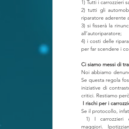
1) Tutti i carrozzieri
2) tutti gli automob
riparatore aderente 
3) si fisserà la rinu
all’autoriparatore;
4) i costi delle ripar
per far scendere i cos
Ci siamo messi di tr
Noi abbiamo denunci
Se questa regola fos
iniziative di contras
critici. Restiamo però 
I rischi per i carroz
Se il protocollo, inf
 1) I carrozzieri
maggiori. Ipotizzi