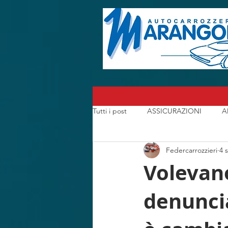
Tutti i post
ASSICURAZIONI
A
Federcarrozzieri
4 
CARROZZERIA
CONSORZI A
Volevano
denuncia
I CARROZZIERI che hanno fatto la S