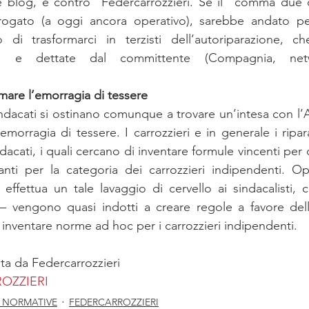
 blog, e contro  Federcarrozzieri. Se il “comma due de
ogato (a oggi ancora operativo), sarebbe andato per
o di trasformarci in terzisti dell’autoriparazione, ch
te e dettate dal committente (Compagnia, netw
mare l’emorragia di tessere
ndacati si ostinano comunque a trovare un’intesa con l’
emorragia di tessere. I carrozzieri e in generale i ripa
acati, i quali cercano di inventare formule vincenti per 
tanti per la categoria dei carrozzieri indipendenti. O
 effettua un tale lavaggio di cervello ai sindacalisti, 
– vengono quasi indotti a creare regole a favore delle
inventare norme ad hoc per i carrozzieri indipendenti.
sta da Federcarrozzieri
OZZIERI
/ NORMATIVE
FEDERCARROZZIERI