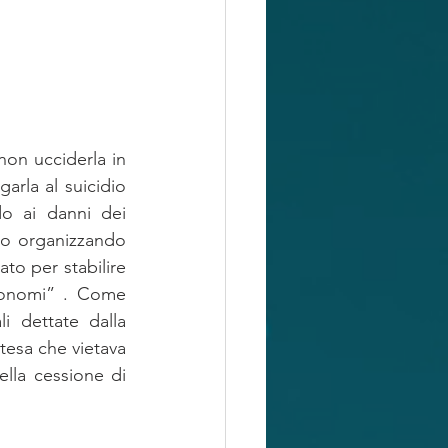
on ucciderla in 
arla al suicidio 
o ai danni dei 
ano organizzando 
to per stabilire 
tonomi” . Come 
 dettate dalla 
tesa che vietava 
ella cessione di 