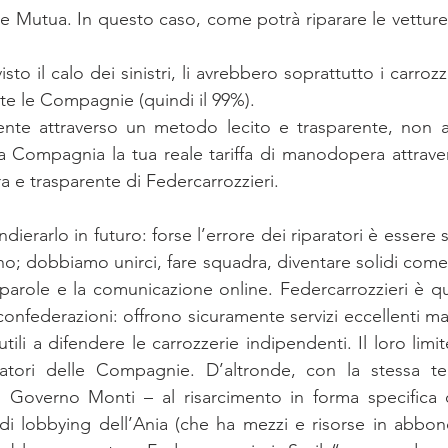
e Mutua. In questo caso, come potrà riparare le vetture 
isto il calo dei sinistri, li avrebbero soprattutto i carrozzi
te le Compagnie (quindi il 99%).
ente attraverso un metodo lecito e trasparente, non av
 Compagnia la tua reale tariffa di manodopera attravers
ra e trasparente di Federcarrozzieri.
erarlo in futuro: forse l’errore dei riparatori è essere 
no; dobbiamo unirci, fare squadra, diventare solidi com
le parole e la comunicazione online. Federcarrozzieri è q
e confederazioni: offrono sicuramente servizi eccellenti m
utili a difendere le carrozzerie indipendenti. Il loro li
aratori delle Compagnie. D’altronde, con la stessa ten
l Governo Monti – al risarcimento in forma specifica o
i lobbying dell’Ania (che ha mezzi e risorse in abbond