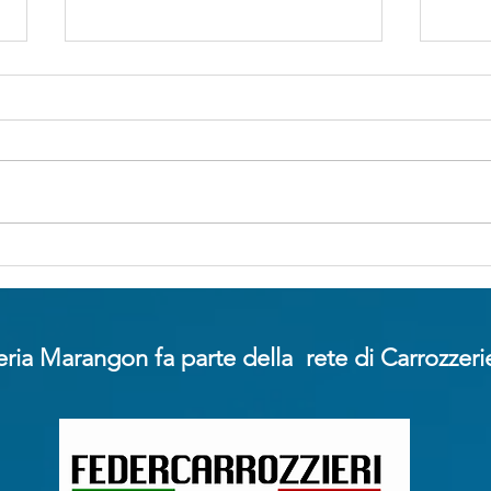
Mentre qualcuno dorme
Nuo
lobbisti delle
poli
assicurazioni alla riscossa
pena
dann
ria Marangon fa parte della rete di Carrozzeri
dal 