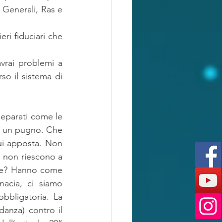
Generali, Ras e 
eri fiduciari che 
rai problemi a 
o il sistema di 
separati come le 
e un pugno. Che 
ui apposta. Non 
a non riescono a 
mite? Hanno come 
acia, ci siamo 
bbligatoria. La 
anza) contro il 