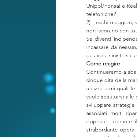
Unipol/Fonsai e Real
telefoniche?
2) I rischi maggiori, v
non lavorano con tut
Se diventi indipend
incassare da nessuna
gestione sinistri sicu
Come reagire
Continueremo a sbandi
cinque dita della ma
utilizza armi quali 
vuole sostituirsi all
sviluppare strategie 
associati molti rip
opposti – durante i
strabordante opera d