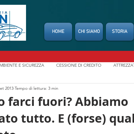
HOME
CHI SIAMO
STORIA
MBIENTE E SICUREZZA
CESSIONE DI CREDITO
ATTREZZA
set 2013
Tempo di lettura: 3 min
SSOCIAZIONI
CONSUMATORI
INDENNIZZO DIRETTO
 farci fuori? Abbiamo
to tutto. E (forse) qua
t
NEWS
MIO CARROZZIERE
LEGGI / NORMATIVE