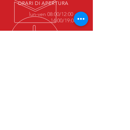
ORARI DI APERTURA
lun-ven 08:00/12:00 -
14:00/19:00
POTETE TROVARCI ANCHE SU:
AZIENDE.IT
PAGINE MAIL
ICITTA'