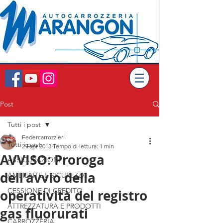
Post
Tutti i post
Federcarrozzieri
Tutti i post
29 apr 2013
Tempo di lettura: 1 min
AVVISO: Proroga
ASSICURAZIONI
dell’avvio della
AMBIENTE E SICUREZZA
CESSIONE DI CREDITO
operatività del registro
ATTREZZATURA E PRODOTTI
gas fluorurati
CARROZZERIA