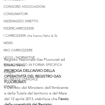
CONSORZI ASSOCIAZIONI
CONSUMATORI
INDENNIZZO DIRETTO
FEDERCARROZZIERI
I CARROZZIERI che hanno fatto la St
NEWS
MIO CARROZZIERE
LEGGI / NORMATIVE
Registro Nazionale Gas Fluorurati ad 
RISARCIMENTO IN FORMA SPECIFICA
Effetto Serra
PROROGA DELL’AVVIO DELLA 
Oxygen
OPERATIVITÀ DEL REGISTRO GAS 
SICUREZZA STRADALE
FLUORURATI
STAMPA
Il Decreto del Ministero dell’Ambiente 
e della Tutela del territorio e del Mare 
del 12 aprile 2013, stabilisce che 
l’avvio 
della operatività del Registro 