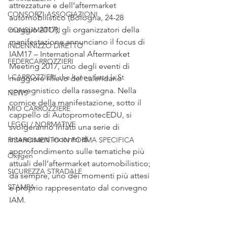
attrezzature e dell’aftermarket 
CONSORZI ASSOCIAZIONI
automobilistico (Bologna, 24-28 
maggio 2017), gli organizzatori della 
CONSUMATORI
manifestazione annunciano il focus di 
INDENNIZZO DIRETTO
IAM17 – International Aftermarket 
FEDERCARROZZIERI
Meeting 2017, uno degli eventi di 
I CARROZZIERI che hanno fatto la St
maggiore rilievo del calendario 
convegnistico della rassegna. Nella 
NEWS
cornice della manifestazione, sotto il 
MIO CARROZZIERE
cappello di AutopromotecEDU, si 
LEGGI / NORMATIVE
svolgeranno infatti una serie di 
interessanti incontri di 
RISARCIMENTO IN FORMA SPECIFICA
approfondimento sulle tematiche più 
Oxygen
attuali dell’aftermarket automobilistico; 
SICUREZZA STRADALE
da sempre, uno dei momenti più attesi 
STAMPA
è proprio rappresentato dal convegno 
IAM.  