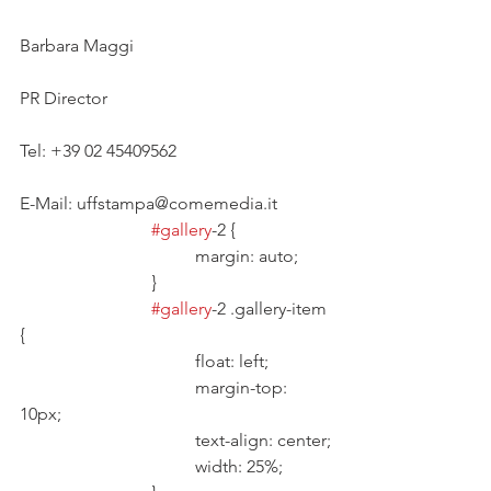
Barbara Maggi
PR Director
Tel: +39 02 45409562
E-Mail: uffstampa@comemedia.it 
#gallery
-2 {
				margin: auto;
			}
#gallery
-2 .gallery-item 
{
				float: left;
				margin-top: 
10px;
				text-align: center;
				width: 25%;