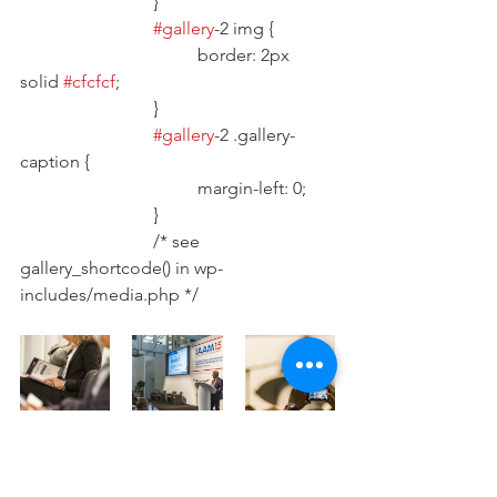
			}
#gallery
-2 img {
				border: 2px 
solid 
#cfcfcf
;
			}
#gallery
-2 .gallery-
caption {
				margin-left: 0;
			}
			/* see 
gallery_shortcode() in wp-
includes/media.php */